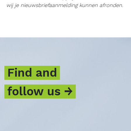
wij je nieuwsbriefaanmelding kunnen afronden.
Find and
follow us →